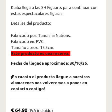
Figuras Marvel
Kaiba llega a las SH Figuarts para continuar con
Superhéroes
estas espectaculares figuras!
Figuras Jujutsu Kaisen
Detalles del producto:
Figuras Kimetsu No Yaiba -
Demon Slayer
Fabricado por: Tamashii Nations.
Figuras Monster Hunter
Fabricado en: PVC.
Tamaño aprox.: 15.5cm.
Figuras Naruto
Este producto es una reserva.
Figuras de One Piece
Fecha de llegada aproximada: 30/10/26.
Originales
Saint Seiya Figuras de
¡En cuanto el producto llegue a nuestros
Colección
alamacenes nos volveremos a poner en
Figuras Solo Leveling
contacto contigo!
Figuras Spy X Family
Figuras The Legend Of
€ 64,90
(IVA incluído)
Zelda