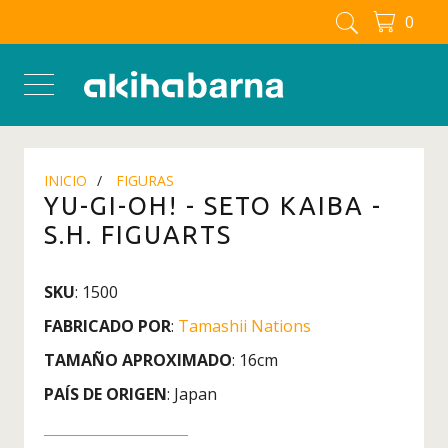
0
FIGURAS MANGA - ANIME
Figuras
Figuras Berserk
Figuras Blue Lock
INICIO
FIGURAS
Figuras Boku No Hero - My
YU-GI-OH! - SETO KAIBA -
Hero Academia
S.H. FIGUARTS
Figuras Chainsaw man
Figuras Dandadan
SKU
: 1500
Figuras Detective Conan
FABRICADO POR
:
Tamashii Nations
Figuras Dragon Ball
TAMAÑO APROXIMADO
: 16cm
Figuras Full Metal Alchemist
PAÍS DE ORIGEN
: Japan
Figuras Inuyasha