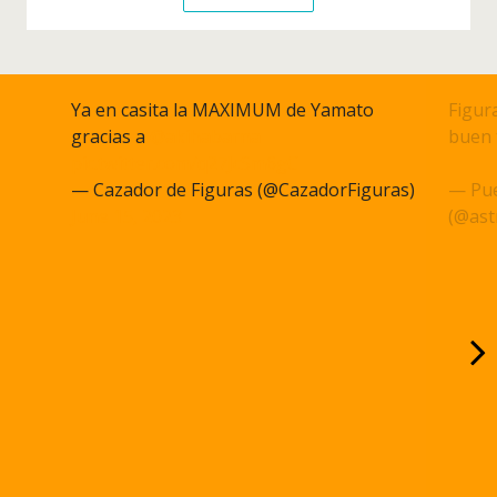
Ya en casita la MAXIMUM de Yamato
Figura
gracias a
@akihabarna
buen 
pic.twitter.com/q27JcSm6gC
pic.t
— Cazador de Figuras (@CazadorFiguras)
— Pue
June 15, 2023
(@ast