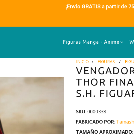
es ¡Envío GRATIS a partir de 75€ (48-72h)
Figuras Manga - Anime
W
INICIO
FIGURAS
FIG
VENGADOR
THOR FINA
S.H. FIGU
SKU
: 0000338
FABRICADO POR
:
Tamashi
TAMAÑO APROXIMADO