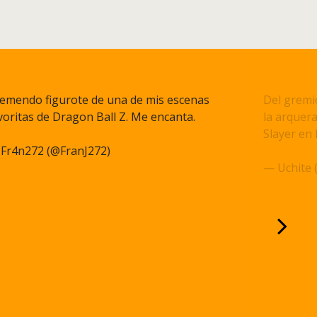
emendo figurote de una de mis escenas
Del gremi
voritas de Dragon Ball Z. Me encanta.
la arquera
c.twitter.com/NWppzjgmu9
Slayer en 
Fr4n272 (@FranJ272)
January 26, 2023
pic.twitt
— Uchite