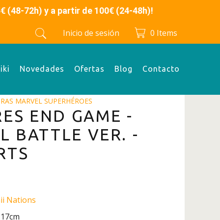
 y a partir de 100€ (24-48h)!
Inicio de sesión
0
Items
iki
Novedades
Ofertas
Blog
Contacto
URAS MARVEL SUPERHÉROES
ES END GAME -
L BATTLE VER. -
ARTS
i Nations
: 17cm