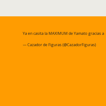
Ya en casita la MAXIMUM de Yamato gracias a
@akihabarna
pic.twitter.com/q27JcSm6gC
— Cazador de Figuras (@CazadorFiguras)
June
15, 2023