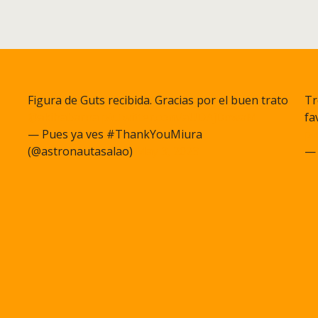
Figura de Guts recibida. Gracias por el buen trato
Tr
@akihabarna
pic.twitter.com/aUDAjDnwaM
fa
— Pues ya ves #ThankYouMiura
pi
(@astronautasalao)
May 3, 2023
— 