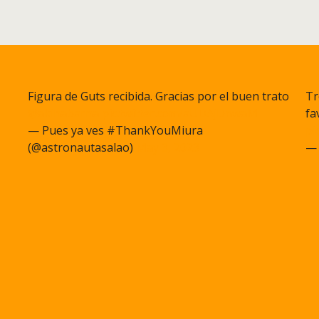
Figura de Guts recibida. Gracias por el buen trato
Tr
@akihabarna
pic.twitter.com/aUDAjDnwaM
fa
— Pues ya ves #ThankYouMiura
pi
(@astronautasalao)
May 3, 2023
— 