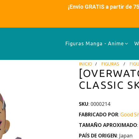
es ¡Envío GRATIS a partir de 75€ (48-72h)
Figuras Manga - Anime
W
INICIO
FIGURAS
FIG
[OVERWAT
CLASSIC S
SKU
: 0000214
FABRICADO POR
:
Good S
TAMAÑO APROXIMADO
PAÍS DE ORIGEN
: Japan