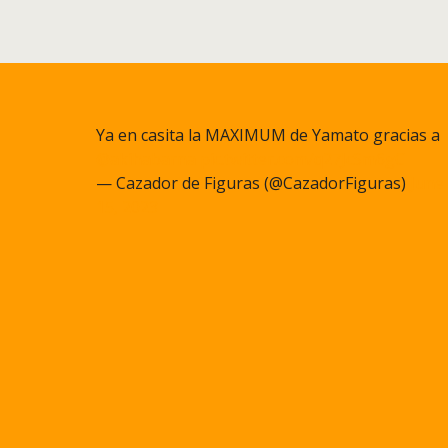
Ya en casita la MAXIMUM de Yamato gracias a
@akihabarna
pic.twitter.com/q27JcSm6gC
— Cazador de Figuras (@CazadorFiguras)
June
15, 2023