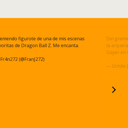
emendo figurote de una de mis escenas
Del gremi
voritas de Dragon Ball Z. Me encanta.
la arquera
c.twitter.com/NWppzjgmu9
Slayer en 
Fr4n272 (@FranJ272)
January 26, 2023
pic.twitt
— Uchite