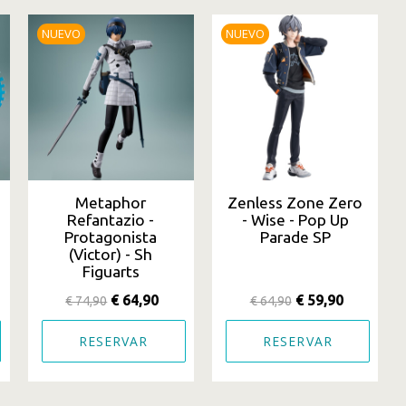
NUEVO
NUEVO
Metaphor
Zenless Zone Zero
Refantazio -
- Wise - Pop Up
Protagonista
Parade SP
(Victor) - Sh
Figuarts
€ 64,90
€ 59,90
€ 74,90
€ 64,90
RESERVAR
RESERVAR