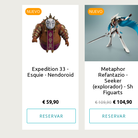
NUEVO
NUEVO
Expedition 33 -
Metaphor
Esquie - Nendoroid
Refantazio -
Seeker
(explorador) - Sh
Figuarts
€ 59,90
€ 104,90
€ 109,90
RESERVAR
RESERVAR