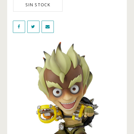
SIN STOCK
Figuras Tokyo Revengers
Figuras Videojuegos
WIKI
NOVEDADES
OFERTAS
BLOG
CONTACTO
INICIO DE SESIÓN