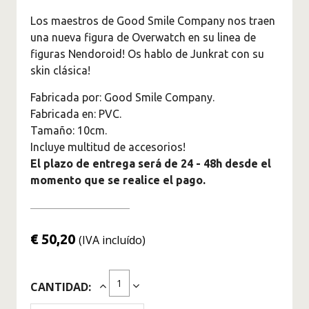
Figuras Marvel
Los maestros de Good Smile Company nos traen
Superhéroes
una nueva figura de Overwatch en su linea de
Figuras Jujutsu Kaisen
figuras Nendoroid! Os hablo de Junkrat con su
Figuras Kimetsu No Yaiba -
skin clásica!
Demon Slayer
Fabricada por: Good Smile Company.
Figuras Monster Hunter
Fabricada en: PVC.
Tamaño: 10cm.
Figuras Naruto
Incluye multitud de accesorios!
Figuras de One Piece
El plazo de entrega será de 24 - 48h desde el
Originales
momento que se realice el pago.
Saint Seiya Figuras de
Colección
€ 50,20
(IVA incluído)
Figuras Solo Leveling
Figuras Spy X Family
CANTIDAD:
Figuras The Legend Of
Zelda