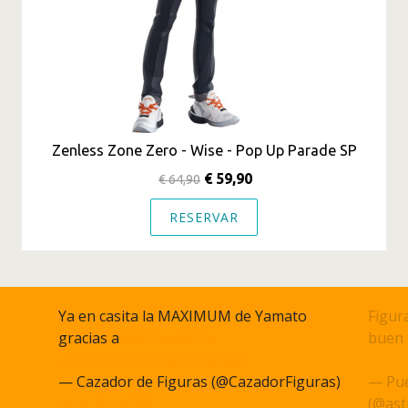
Zenless Zone Zero - Wise - Pop Up Parade SP
€ 59,90
€ 64,90
RESERVAR
Ya en casita la MAXIMUM de Yamato
Figura
gracias a
@akihabarna
buen 
pic.twitter.com/q27JcSm6gC
pic.t
— Cazador de Figuras (@CazadorFiguras)
— Pue
June 15, 2023
(@ast