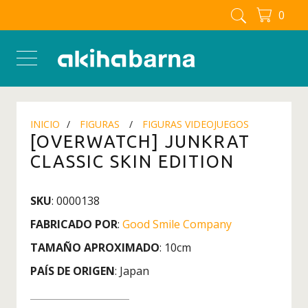
0
FIGURAS MANGA - ANIME
Figuras
Figuras Berserk
Figuras Blue Lock
INICIO
FIGURAS
FIGURAS VIDEOJUEGOS
Figuras Boku No Hero - My
[OVERWATCH] JUNKRAT
Hero Academia
CLASSIC SKIN EDITION
Figuras Chainsaw man
Figuras Dandadan
SKU
: 0000138
Figuras Detective Conan
FABRICADO POR
:
Good Smile Company
Figuras Dragon Ball
TAMAÑO APROXIMADO
: 10cm
Figuras Full Metal Alchemist
PAÍS DE ORIGEN
: Japan
Figuras Inuyasha