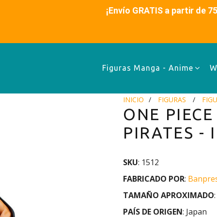
es ¡Envío GRATIS a partir de 75€ (48-72h)
Figuras Manga - Anime
W
INICIO
FIGURAS
FIG
ONE PIECE
PIRATES -
SKU
: 1512
FABRICADO POR
:
Banpre
TAMAÑO APROXIMADO
PAÍS DE ORIGEN
: Japan