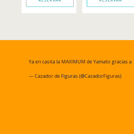
Ya en casita la MAXIMUM de Yamato gracias a
@akihabarna
pic.twitter.com/q27JcSm6gC
— Cazador de Figuras (@CazadorFiguras)
June
15, 2023