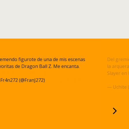
emendo figurote de una de mis escenas
Del gremi
voritas de Dragon Ball Z. Me encanta.
la arquera
c.twitter.com/NWppzjgmu9
Slayer en 
Fr4n272 (@FranJ272)
January 26, 2023
pic.twitt
— Uchite