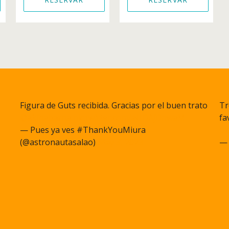
Figura de Guts recibida. Gracias por el buen trato
Tr
@akihabarna
pic.twitter.com/aUDAjDnwaM
fa
— Pues ya ves #ThankYouMiura
pi
(@astronautasalao)
May 3, 2023
— 