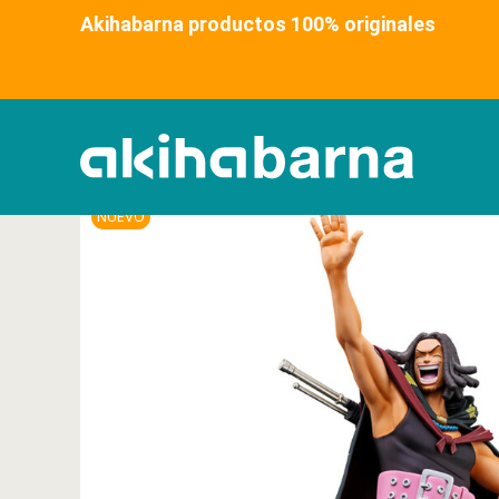
Akihabarna productos 100% original
NUEVO