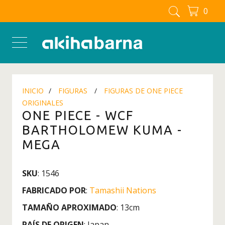
0
FIGURAS MANGA - ANIME
Figuras
Figuras Berserk
Figuras Blue Lock
INICIO
FIGURAS
FIGURAS DE ONE PIECE
Figuras Boku No Hero - My
ORIGINALES
Hero Academia
ONE PIECE - WCF
Figuras Chainsaw man
BARTHOLOMEW KUMA -
Figuras Dandadan
MEGA
Figuras Detective Conan
SKU
: 1546
Figuras Dragon Ball
FABRICADO POR
:
Tamashii Nations
Figuras Full Metal Alchemist
TAMAÑO APROXIMADO
: 13cm
Figuras Inuyasha
PAÍS DE ORIGEN
: Japan