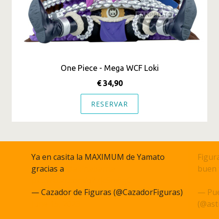
One Piece - Mega WCF Loki
€ 34,90
RESERVAR
Ya en casita la MAXIMUM de Yamato
Figura
gracias a
@akihabarna
buen 
pic.twitter.com/q27JcSm6gC
pic.t
— Cazador de Figuras (@CazadorFiguras)
— Pue
June 15, 2023
(@ast