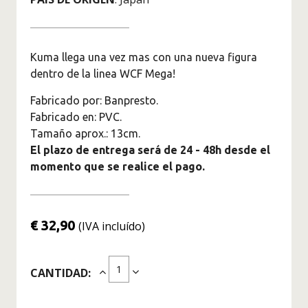
Figuras Marvel
Superhéroes
Figuras Jujutsu Kaisen
Kuma llega una vez mas con una nueva figura
Figuras Kimetsu No Yaiba -
dentro de la linea WCF Mega!
Demon Slayer
Fabricado por: Banpresto.
Figuras Monster Hunter
Fabricado en: PVC.
Tamaño aprox.: 13cm.
Figuras Naruto
El plazo de entrega será de 24 - 48h desde el
Figuras de One Piece
momento que se realice el pago.
Originales
Saint Seiya Figuras de
Colección
€ 32,90
(IVA incluído)
Figuras Solo Leveling
Figuras Spy X Family
CANTIDAD:
Figuras The Legend Of
Zelda