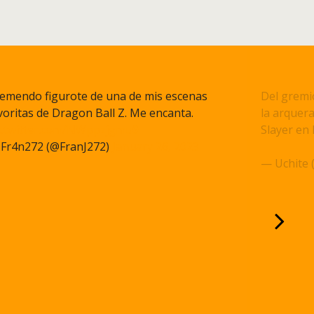
emendo figurote de una de mis escenas
Del gremi
voritas de Dragon Ball Z. Me encanta.
la arquera
c.twitter.com/NWppzjgmu9
Slayer en 
Fr4n272 (@FranJ272)
January 26, 2023
pic.twitt
— Uchite