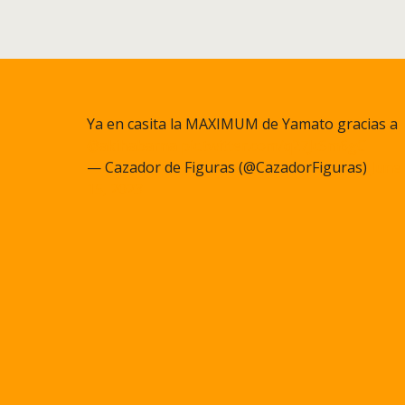
Ya en casita la MAXIMUM de Yamato gracias a
@akihabarna
pic.twitter.com/q27JcSm6gC
— Cazador de Figuras (@CazadorFiguras)
June
15, 2023