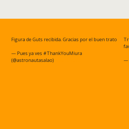
Figura de Guts recibida. Gracias por el buen trato
Tr
@akihabarna
pic.twitter.com/aUDAjDnwaM
fa
— Pues ya ves #ThankYouMiura
pi
(@astronautasalao)
May 3, 2023
— 