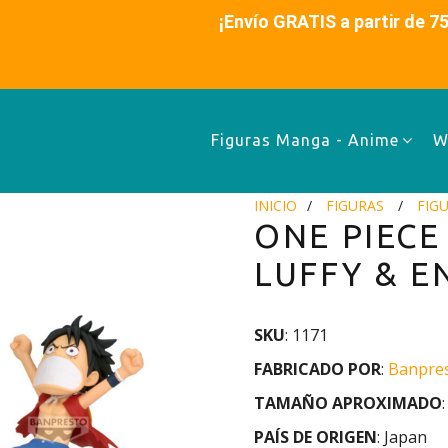
es ¡Envío GRATIS a partir de 75€ (48-72h)
Figuras Manga - Anime
W
INICIO
FIGURAS
FIG
ONE PIECE 
LUFFY & E
SKU
: 1171
FABRICADO POR
:
Banpre
TAMAÑO APROXIMADO
PAÍS DE ORIGEN
: Japan