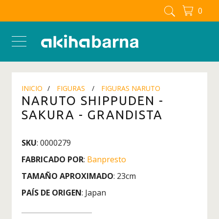
0
FIGURAS MANGA - ANIME
Figuras
Figuras Berserk
Figuras Blue Lock
INICIO
FIGURAS
FIGURAS NARUTO
Figuras Boku No Hero - My
NARUTO SHIPPUDEN -
Hero Academia
SAKURA - GRANDISTA
Figuras Chainsaw man
Figuras Dandadan
SKU
: 0000279
Figuras Detective Conan
FABRICADO POR
:
Banpresto
Figuras Dragon Ball
TAMAÑO APROXIMADO
: 23cm
Figuras Full Metal Alchemist
PAÍS DE ORIGEN
: Japan
Figuras Inuyasha