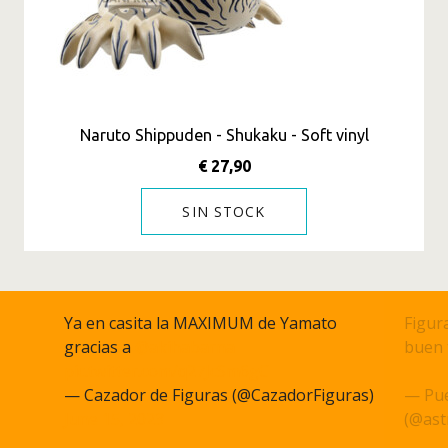
Naruto Shippuden - Shukaku - Soft vinyl
€ 27,90
SIN STOCK
Ya en casita la MAXIMUM de Yamato
Figura
gracias a
@akihabarna
buen 
pic.twitter.com/q27JcSm6gC
pic.t
— Cazador de Figuras (@CazadorFiguras)
— Pue
June 15, 2023
(@ast