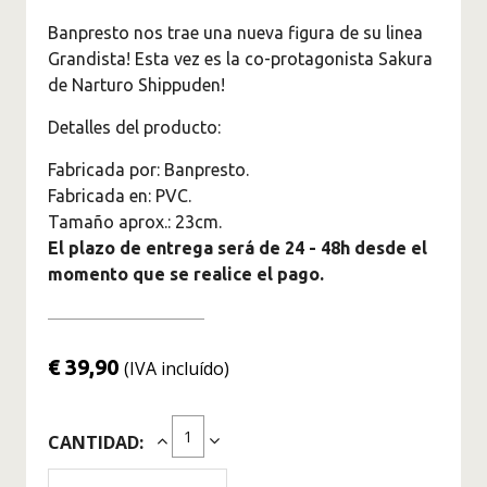
Figuras Marvel
Banpresto nos trae una nueva figura de su linea
Superhéroes
Grandista! Esta vez es la co-protagonista Sakura
Figuras Jujutsu Kaisen
de Narturo Shippuden!
Figuras Kimetsu No Yaiba -
Detalles del producto:
Demon Slayer
Fabricada por: Banpresto.
Figuras Monster Hunter
Fabricada en: PVC.
Figuras Naruto
Tamaño aprox.: 23cm.
El plazo de entrega será de 24 - 48h desde el
Figuras de One Piece
momento que se realice el pago.
Originales
Saint Seiya Figuras de
Colección
€ 39,90
(IVA incluído)
Figuras Solo Leveling
Figuras Spy X Family
CANTIDAD:
Figuras The Legend Of
Zelda