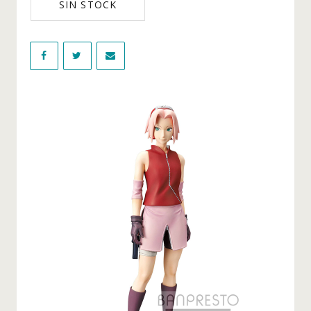
SIN STOCK
Figuras Tokyo Revengers
Figuras Videojuegos
WIKI
NOVEDADES
OFERTAS
BLOG
CONTACTO
INICIO DE SESIÓN