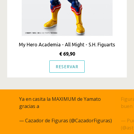
My Hero Academia - All Might - S.H. Figuarts
€ 69,90
RESERVAR
Ya en casita la MAXIMUM de Yamato
Figura
gracias a
@akihabarna
buen 
pic.twitter.com/q27JcSm6gC
pic.t
— Cazador de Figuras (@CazadorFiguras)
— Pue
June 15, 2023
(@ast