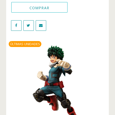
Figuras Tokyo Revengers
COMPRAR
Figuras Videojuegos
WIKI
NOVEDADES
ÚLTIMAS UNIDADES
OFERTAS
BLOG
CONTACTO
INICIO DE SESIÓN