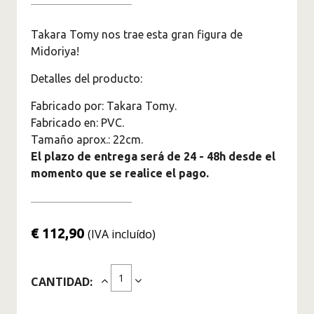
Figuras Marvel
Superhéroes
Takara Tomy nos trae esta gran figura de
Figuras Jujutsu Kaisen
Midoriya!
Figuras Kimetsu No Yaiba -
Detalles del producto:
Demon Slayer
Fabricado por: Takara Tomy.
Figuras Monster Hunter
Fabricado en: PVC.
Figuras Naruto
Tamaño aprox.: 22cm.
El plazo de entrega será de 24 - 48h desde el
Figuras de One Piece
momento que se realice el pago.
Originales
Saint Seiya Figuras de
Colección
€ 112,90
(IVA incluído)
Figuras Solo Leveling
Figuras Spy X Family
CANTIDAD:
Figuras The Legend Of
Zelda