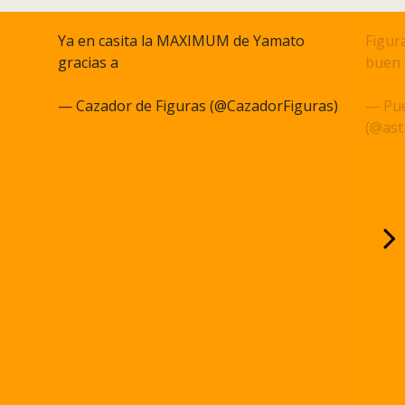
Ya en casita la MAXIMUM de Yamato
Figura
gracias a
@akihabarna
buen 
pic.twitter.com/q27JcSm6gC
pic.t
— Cazador de Figuras (@CazadorFiguras)
— Pue
June 15, 2023
(@ast