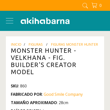
0
FIGURAS MANGA - ANIME
Figuras
Figuras Berserk
Figuras Blue Lock
INICIO
FIGURAS
FIGURAS MONSTER HUNTER
Figuras Boku No Hero - My
MONSTER HUNTER -
Hero Academia
VELKHANA - FIG.
Figuras Chainsaw man
BUILDER'S CREATOR
Figuras Dandadan
MODEL
Figuras Detective Conan
SKU
: 860
Figuras Dragon Ball
FABRICADO POR
:
Good Smile Company
Figuras Full Metal Alchemist
TAMAÑO APROXIMADO
: 28cm
Figuras Inuyasha