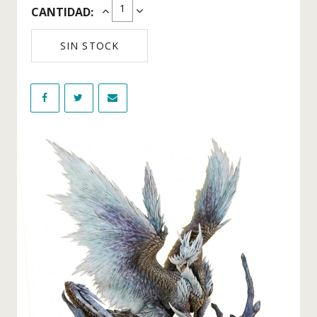
CANTIDAD:
Figuras Tokyo Revengers
Figuras Videojuegos
SIN STOCK
WIKI
NOVEDADES
OFERTAS
BLOG
CONTACTO
INICIO DE SESIÓN