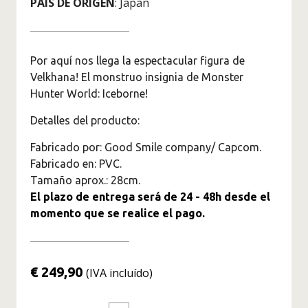
PAÍS DE ORIGEN
: Japan
Figuras Marvel
Superhéroes
Figuras Jujutsu Kaisen
Por aquí nos llega la espectacular figura de
Figuras Kimetsu No Yaiba -
Velkhana! El monstruo insignia de Monster
Demon Slayer
Hunter World: Iceborne!
Figuras Monster Hunter
Detalles del producto:
Figuras Naruto
Fabricado por: Good Smile company/ Capcom.
Figuras de One Piece
Fabricado en: PVC.
Originales
Tamaño aprox.: 28cm.
El plazo de entrega será de 24 - 48h desde el
Saint Seiya Figuras de
momento que se realice el pago.
Colección
Figuras Solo Leveling
Figuras Spy X Family
€ 249,90
(IVA incluído)
Figuras The Legend Of
Zelda