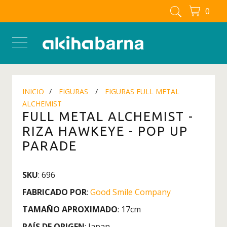
0
FIGURAS MANGA - ANIME
Figuras
Figuras Berserk
Figuras Blue Lock
INICIO
FIGURAS
FIGURAS FULL METAL
Figuras Boku No Hero - My
ALCHEMIST
Hero Academia
FULL METAL ALCHEMIST -
Figuras Chainsaw man
RIZA HAWKEYE - POP UP
Figuras Dandadan
PARADE
Figuras Detective Conan
SKU
: 696
Figuras Dragon Ball
FABRICADO POR
:
Good Smile Company
Figuras Full Metal Alchemist
TAMAÑO APROXIMADO
: 17cm
Figuras Inuyasha
PAÍS DE ORIGEN
: Japan