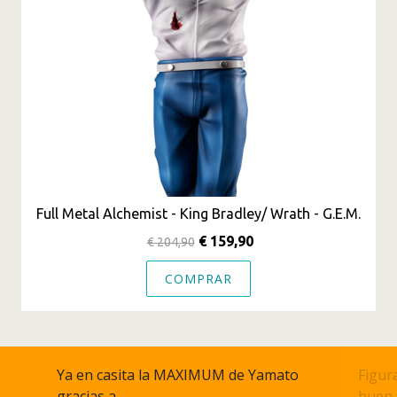
Full Metal Alchemist - King Bradley/ Wrath - G.E.M.
€ 159,90
€ 204,90
COMPRAR
Ya en casita la MAXIMUM de Yamato
Figura
gracias a
@akihabarna
buen 