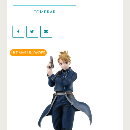
Figuras Tokyo Revengers
COMPRAR
Figuras Videojuegos
WIKI
NOVEDADES
ÚLTIMAS UNIDADES
OFERTAS
BLOG
CONTACTO
INICIO DE SESIÓN