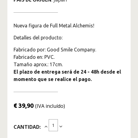
Figuras Marvel
Superhéroes
Figuras Jujutsu Kaisen
Nueva figura de Full Metal Alchemis!
Figuras Kimetsu No Yaiba -
Detalles del producto:
Demon Slayer
Figuras Monster Hunter
Fabricado por: Good Smile Company.
Fabricado en: PVC.
Figuras Naruto
Tamaño aprox.: 17cm.
Figuras de One Piece
El plazo de entrega será de 24 - 48h desde el
Originales
momento que se realice el pago.
Saint Seiya Figuras de
Colección
€ 39,90
(IVA incluído)
Figuras Solo Leveling
Figuras Spy X Family
CANTIDAD:
Figuras The Legend Of
Zelda